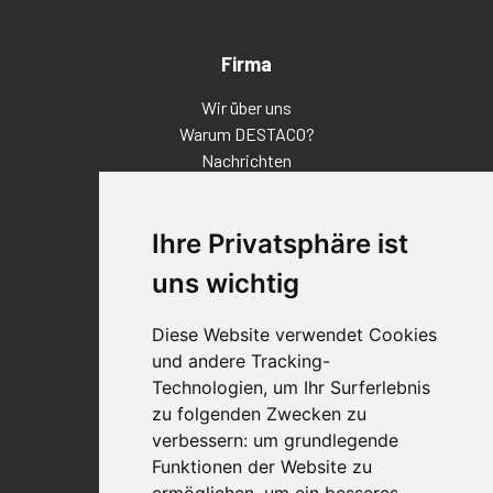
Firma
Wir über uns
Warum DESTACO?
Nachrichten
Veranstaltungen
Karriere
Ihre Privatsphäre ist
Standorte
Impressum
uns wichtig
Qualitätsaussage
Diese Website verwendet Cookies
Kontakt
und andere Tracking-
Vertriebspartnerfinder
Technologien, um Ihr Surferlebnis
Häufig gestellte Fragen
zu folgenden Zwecken zu
Datenschutz-Bestimmungen
verbessern:
um grundlegende
Nutzungsbedingungen
Funktionen der Website zu
Richtlinien/AGBs