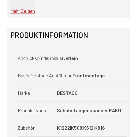
Mehr Zeigen
PRODUKTINFORMATION
Andruckspindel inklusive
Nein
Basis Montage Ausführung
Frontmontage
Marke
DESTACO
Produkttypen
Schubstangenspanner RAKO
Zubehör
K1222|K508|K612|K816