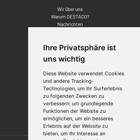
Wir über uns
Warum DESTACO?
Nachrichten
Veranstaltungen
Karriere
Ihre Privatsphäre ist
Standorte
Impressum
uns wichtig
Qualitätsaussage
Diese Website verwendet Cookies
Kontakt
und andere Tracking-
Vertriebspartnerfinder
Technologien, um Ihr Surferlebnis
Häufig gestellte Fragen
zu folgenden Zwecken zu
Datenschutz-Bestimmungen
verbessern:
um grundlegende
Nutzungsbedingungen
Funktionen der Website zu
Richtlinien/AGBs
ermöglichen
,
um ein besseres
Erlebnis auf der Website zu
bieten
,
um Ihr Interesse an
Also of Interest