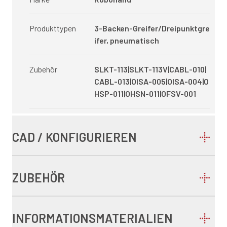
Produkttypen
3-Backen-Greifer/Dreipunktgre
ifer, pneumatisch
Zubehör
SLKT-113|SLKT-113V|CABL-010|
CABL-013|OISA-005|OISA-004|O
HSP-011|OHSN-011|OFSV-001
CAD / KONFIGURIEREN
ZUBEHÖR
INFORMATIONSMATERIALIEN