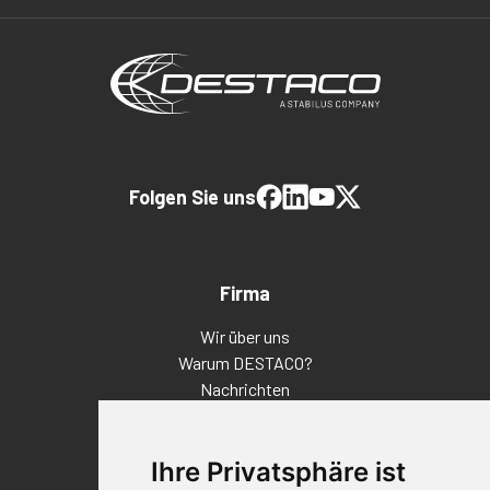
Folgen Sie uns
Firma
Wir über uns
Warum DESTACO?
Nachrichten
Veranstaltungen
Karriere
Ihre Privatsphäre ist
Standorte