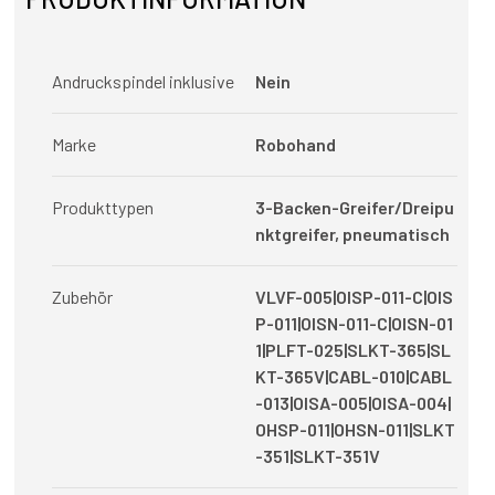
Andruckspindel inklusive
Nein
Marke
Robohand
Produkttypen
3-Backen-Greifer/Dreipu
nktgreifer, pneumatisch
Zubehör
VLVF-005|OISP-011-C|OIS
P-011|OISN-011-C|OISN-01
1|PLFT-025|SLKT-365|SL
KT-365V|CABL-010|CABL
-013|OISA-005|OISA-004|
OHSP-011|OHSN-011|SLKT
-351|SLKT-351V