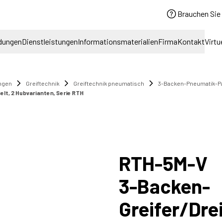
Brauchen Sie 
dungen
Dienstleistungen
Informationsmaterialien
Firma
Kontakt
Virtu
ngen
Greiftechnik
Greiftechnik pneumatisch
3-Backen-Pneumatik-Par
lt, 2 Hubvarianten, Serie RTH
RTH-5M-V
3-Backen-
Greifer/Dre