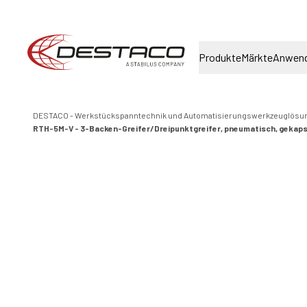
Produkte
Märkte
Anwen
DESTACO - Werkstückspanntechnik und Automatisierungswerkzeuglösu
RTH-5M-V - 3-Backen-Greifer/Dreipunktgreifer, pneumatisch, gekapse