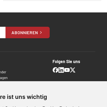
ABONNIEREN
Folgen Sie uns
nder
ragen
timmungen
ngen
re ist uns wichtig