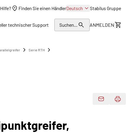
Hilfe?
Finden Sie einen Händler
Deutsch
Stabilus Gruppe
eller technischer Support
Suchen...
ANMELDEN
Kosten
allelgreifer
Serie RTH
Produktdaten 
ipunktgreifer,