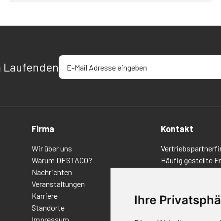
E-Mail-Adresse eingeben
m Laufenden
Firma
Kontakt
Wir über uns
Vertriebspartnerfi
Warum DESTACO?
Häufig gestellte F
Nachrichten
Datenschutz-Bes
Veranstaltungen
Nutzungsbedingu
Karriere
Richtlinien/AGBs
Ihre Privatsphä
Standorte
Impressum