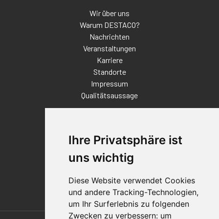
Wir über uns
Warum DESTACO?
Nachrichten
Veranstaltungen
Karriere
Standorte
Impressum
Qualitätsaussage
Kontakt
Vertriebspartnerfinder
Ihre Privatsphäre ist
Häufig gestellte Fragen
uns wichtig
Datenschutz-Bestimmungen
Nutzungsbedingungen
Diese Website verwendet Cookies
Richtlinien/AGBs
und andere Tracking-Technologien,
um Ihr Surferlebnis zu folgenden
Zwecken zu verbessern:
um
Also of Interest