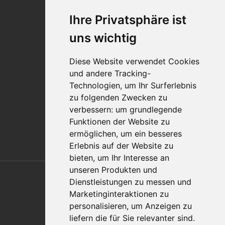
Karriere
Ihre Privatsphäre ist
Standorte
Impressum
uns wichtig
Qualitätsaussage
Diese Website verwendet Cookies
Kontakt
und andere Tracking-
Vertriebspartnerfinder
Technologien, um Ihr Surferlebnis
Häufig gestellte Fragen
zu folgenden Zwecken zu
Datenschutz-Bestimmungen
verbessern:
um grundlegende
Nutzungsbedingungen
Funktionen der Website zu
Richtlinien/AGBs
ermöglichen
,
um ein besseres
Erlebnis auf der Website zu
bieten
,
um Ihr Interesse an
Also of Interest
unseren Produkten und
Dienstleistungen zu messen und
Automation Solutions
Marketinginteraktionen zu
personalisieren
,
um Anzeigen zu
Applications
liefern die für Sie relevanter sind
.