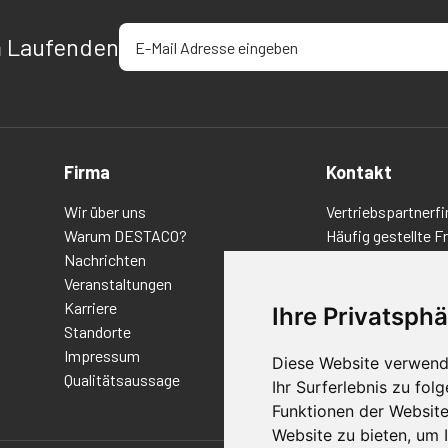
E-Mail-Adresse eingeben
m Laufenden
Firma
Kontakt
Wir über uns
Vertriebspartnerfi
Warum DESTACO?
Häufig gestellte F
Nachrichten
Datenschutz-Bes
Veranstaltungen
Nutzungsbedingu
Karriere
Richtlinien/AGBs
Ihre Privatsphä
Standorte
Impressum
Diese Website verwend
Qualitätsaussage
Ihr Surferlebnis zu fo
Funktionen der Websit
Website zu bieten
,
um I