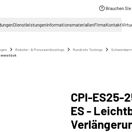
Brauchen Sie 
dungen
Dienstleistungen
Informationsmaterialien
Firma
Kontakt
Virtu
ngen
Roboter- & Presswerktoolings
Rundrohr Toolings
Schwenkar
klemmstück
CPI-ES25-2
ES - Leicht
Verlängeru