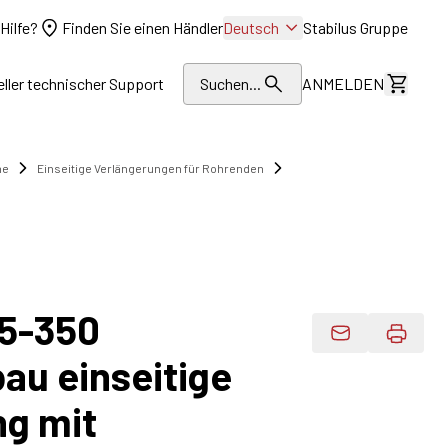
Hilfe?
Finden Sie einen Händler
Deutsch
Stabilus Gruppe
eller technischer Support
Suchen...
ANMELDEN
Kosten
me
Einseitige Verlängerungen für Rohrenden
5-350
Produktdaten 
bau einseitige
ng mit