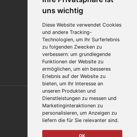
Impressum
uns wichtig
Qualitätsaussage
Diese Website verwendet Cookies
Kontakt
und andere Tracking-
Vertriebspartnerfinder
Technologien, um Ihr Surferlebnis
Häufig gestellte Fragen
zu folgenden Zwecken zu
Datenschutz-Bestimmungen
verbessern:
um grundlegende
Nutzungsbedingungen
Funktionen der Website zu
Richtlinien/AGBs
ermöglichen
,
um ein besseres
Erlebnis auf der Website zu
bieten
,
um Ihr Interesse an
Also of Interest
unseren Produkten und
Dienstleistungen zu messen und
Automation Solutions
Marketinginteraktionen zu
personalisieren
,
um Anzeigen zu
Applications
liefern die für Sie relevanter sind
.
Aerospace Solutions For Manufacturing
OK