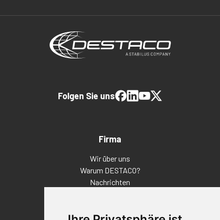
Folgen Sie uns
Firma
Wir über uns
Warum DESTACO?
Nachrichten
Veranstaltungen
Karriere
Ihre Privatsphäre ist
Standorte