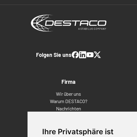
Folgen Sie uns
Firma
Wir über uns
Warum DESTACO?
Nachrichten
Veranstaltungen
Karriere
Ihre Privatsphäre ist
Standorte