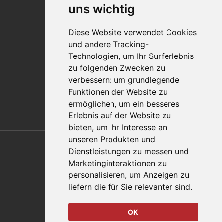
Impressum
uns wichtig
Qualitätsaussage
Diese Website verwendet Cookies
Kontakt
und andere Tracking-
Vertriebspartnerfinder
Technologien, um Ihr Surferlebnis
Häufig gestellte Fragen
zu folgenden Zwecken zu
Datenschutz-Bestimmungen
verbessern:
um grundlegende
Nutzungsbedingungen
Funktionen der Website zu
Richtlinien/AGBs
ermöglichen
,
um ein besseres
Erlebnis auf der Website zu
bieten
,
um Ihr Interesse an
Also of Interest
unseren Produkten und
Dienstleistungen zu messen und
Automation Solutions
Marketinginteraktionen zu
personalisieren
,
um Anzeigen zu
Applications
liefern die für Sie relevanter sind
.
Aerospace Solutions For Manufacturing
OK