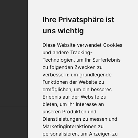
Veranstaltungen
Karriere
Ihre Privatsphäre ist
Standorte
Impressum
uns wichtig
Qualitätsaussage
Diese Website verwendet Cookies
Kontakt
und andere Tracking-
Vertriebspartnerfinder
Technologien, um Ihr Surferlebnis
Häufig gestellte Fragen
zu folgenden Zwecken zu
Datenschutz-Bestimmungen
verbessern:
um grundlegende
Nutzungsbedingungen
Funktionen der Website zu
Richtlinien/AGBs
ermöglichen
,
um ein besseres
Erlebnis auf der Website zu
bieten
,
um Ihr Interesse an
Also of Interest
unseren Produkten und
Dienstleistungen zu messen und
Automation Solutions
Marketinginteraktionen zu
personalisieren
,
um Anzeigen zu
Applications