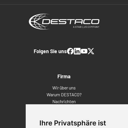
Folgen Sie uns
Firma
Wir über uns
Warum DESTACO?
Nachrichten
Veranstaltungen
Karriere
Ihre Privatsphäre ist
Standorte