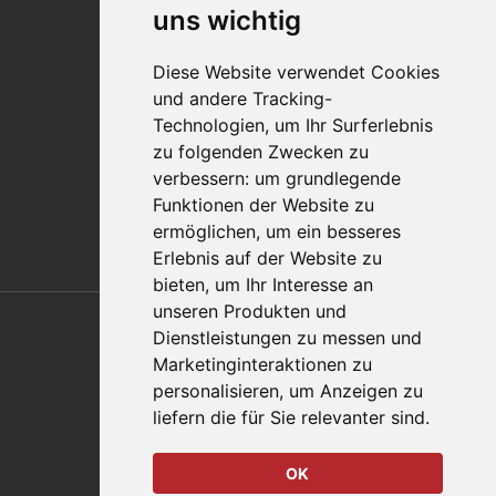
Impressum
uns wichtig
Qualitätsaussage
Diese Website verwendet Cookies
Kontakt
und andere Tracking-
Vertriebspartnerfinder
Technologien, um Ihr Surferlebnis
Häufig gestellte Fragen
zu folgenden Zwecken zu
Datenschutz-Bestimmungen
verbessern:
um grundlegende
Nutzungsbedingungen
Funktionen der Website zu
Richtlinien/AGBs
ermöglichen
,
um ein besseres
Erlebnis auf der Website zu
bieten
,
um Ihr Interesse an
Also of Interest
unseren Produkten und
Dienstleistungen zu messen und
Automation Solutions
Marketinginteraktionen zu
personalisieren
,
um Anzeigen zu
Applications
liefern die für Sie relevanter sind
.
Aerospace Solutions For Manufacturing
OK