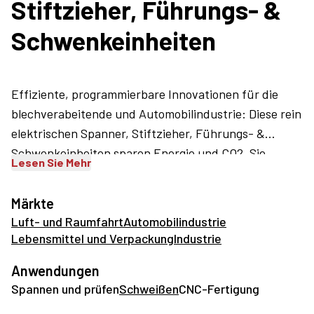
Stiftzieher, Führungs- &
Schwenkeinheiten
Effiziente, programmierbare Innovationen für die
blechverabeitende und Automobilindustrie: Diese rein
elektrischen Spanner, Stiftzieher, Führungs- &
Schwenkeinheiten sparen Energie und CO2. Sie
Lesen Sie Mehr
können pneumatische Versionen ganz einfach
ersetzen. Seit fast 100 Jahren bietet DESTACO
Märkte
Spannsysteme und Werkstückhalterungen für die
Luft- und Raumfahrt
Automobilindustrie
Automobil- und Transportindustrie. Hier effiziente
Lebensmittel und Verpackung
Industrie
Spanntechnik entdecken.
Anwendungen
Spannen und prüfen
Schweißen
CNC-Fertigung