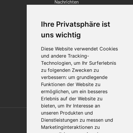
Nachrichten
Veranstaltungen
Karriere
Ihre Privatsphäre ist
Standorte
Impressum
uns wichtig
Qualitätsaussage
Diese Website verwendet Cookies
Kontakt
und andere Tracking-
Vertriebspartnerfinder
Technologien, um Ihr Surferlebnis
Häufig gestellte Fragen
zu folgenden Zwecken zu
Datenschutz-Bestimmungen
verbessern:
um grundlegende
Nutzungsbedingungen
Funktionen der Website zu
Richtlinien/AGBs
ermöglichen
,
um ein besseres
Erlebnis auf der Website zu
bieten
,
um Ihr Interesse an
Also of Interest
unseren Produkten und
Dienstleistungen zu messen und
Automation Solutions
Marketinginteraktionen zu