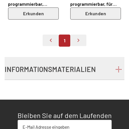
programmierbar,
programmierbar, für
kompakt, kraftvoll,
automatisierte
Erkunden
Erkunden
robust – Serie 98W
Prozesse – Serie 92W
1
Zur Vorigen Seite
Zur Nächsten Seite
INFORMATIONSMATERIALIEN
Bleiben Sie auf dem Laufenden
E-Mail-Adresse eingeben