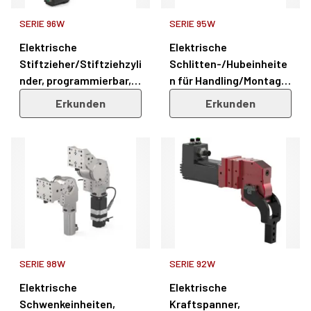
SERIE 96W
SERIE 95W
Elektrische
Elektrische
Stiftzieher/Stiftziehzyli
Schlitten-/Hubeinheite
nder, programmierbar,
n für Handling/Montage
für präzises Fixieren
– Serie 95W
Erkunden
Erkunden
von Blechen – Serie 96W
SERIE 98W
SERIE 92W
Elektrische
Elektrische
Schwenkeinheiten,
Kraftspanner,